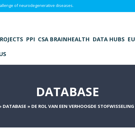
 challenge of neurodegenerative diseases.
ROJECTS
PPI
CSA BRAINHEALTH
DATA HUBS
EU
US
DATABASE
»
DATABASE
»
DE ROL VAN EEN VERHOOGDE STOFWISSELING 