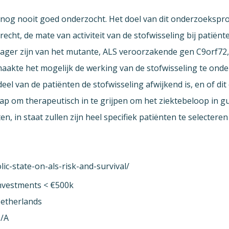
er nog nooit goed onderzocht. Het doel van dit onderzoekspr
ht, de mate van activiteit van de stofwisseling bij patiënt
ager zijn van het mutante, ALS veroorzakende gen C9orf72
aakte het mogelijk de werking van de stofwisseling te onde
el van de patiënten de stofwisseling afwijkend is, en of dit
p om therapeutisch in te grijpen om het ziektebeloop in guns
 in staat zullen zijn heel specifiek patiënten te selecteren
ic-state-on-als-risk-and-survival/
nvestments < €500k
etherlands
/A