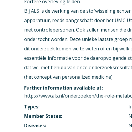
kortere overleving leiden.
Bij ALS is de werking van de stofwisseling echt
apparatuur, reeds aangeschaft door het UMC Utrec
met controlepersonen. Ook zullen mensen die dr
onderzocht worden. Deze unieke laatste groep m
dit onderzoek komen we te weten of en bij welk de
essentiële informatie voor de daaropvolgende sta
dat we, met behulp van onze onderzoeksresultaten,
(het concept van personalized medicine).
Further information available at:
https://www.als.nl/onderzoeken/the-role-metabol
Types:
I
Member States:
N
Diseases:
N